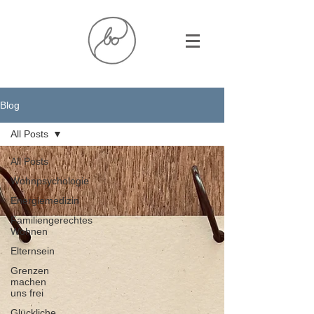
Blog
All Posts
All Posts
Wohnpsychologie
Energiemedizin
Familiengerechtes
Wohnen
Elternsein
Grenzen
machen
uns frei
Glückliche