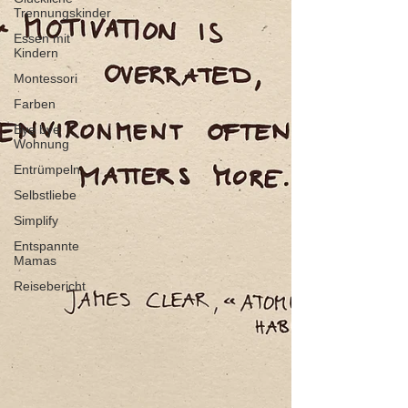
Trennungskinder
Essen mit
Kindern
Montessori
Farben
Bye bye
Wohnung
Entrümpeln
Selbstliebe
Simplify
Entspannte
Mamas
Reisebericht