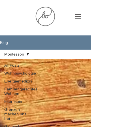
Blog
Montessori
All Posts
Wohnpsychologie
Energiemedizin
Familiengerechtes
Wohnen
Elternsein
Grenzen
machen uns
frei
Glückliche