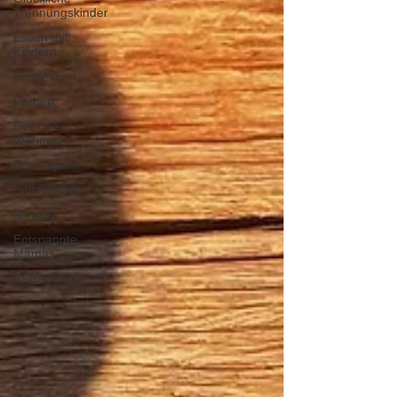
Trennungskinder
Essen mit
Kindern
Montessori
Farben
Bye bye
Wohnung
Entrümpeln
Selbstliebe
Simplify
Entspannte
Mamas
Reisebericht