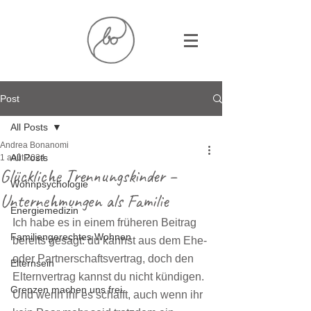
Post
All Posts
Andrea Bonanomi
All Posts
1 août 2024
Glückliche Trennungskinder –
Wohnpsychologie
Unternehmungen als Familie
Energiemedizin
Ich habe es in einem früheren Beitrag 
Familiengerechtes Wohnen
bereits gesagt: du kannst aus dem Ehe- 
oder Partnerschaftsvertrag, doch den 
Elternsein
Elternvertrag kannst du nicht kündigen. 
Grenzen machen uns frei
Und wenn ihr es schafft, auch wenn ihr 