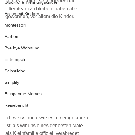
kein Paar mehr seid trotzdem ein 
Glückliche Trennungskinder
Elternteam zu bleiben, haben alle 
Essen mit Kindern
gewonnen, vor allem die Kinder.
Montessori
Farben
Bye bye Wohnung
Entrümpeln
Selbstliebe
Simplify
Entspannte Mamas
Reisebericht
Ich weiss noch, wie es mir eingefahren 
ist, als wir uns eines der ersten Male 
als Kleinfamilie offiziell verabredet 