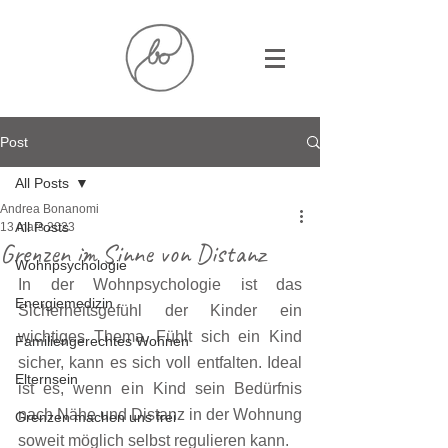
Post
All Posts
Andrea Bonanomi
All Posts
13 mars 2023
Grenzen im Sinne von Distanz
Wohnpsychologie
In der Wohnpsychologie ist das 
Energiemedizin
Sicherheitsgefühl der Kinder ein 
wichtiges Thema. Fühlt sich ein Kind 
Familiengerechtes Wohnen
sicher, kann es sich voll entfalten. Ideal 
Elternsein
ist es, wenn ein Kind sein Bedürfnis 
nach Nähe und Distanz in der Wohnung 
Grenzen machen uns frei
soweit möglich selbst regulieren kann.