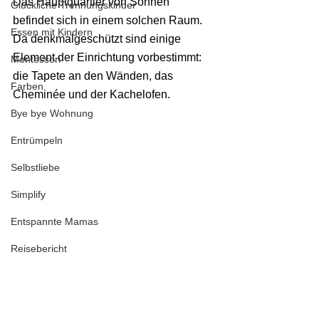
Das Hauptquartier von Sonnen 
Glückliche Trennungskinder
befindet sich in einem solchen Raum. 
Essen mit Kindern
Da denkmalgeschützt sind einige 
Element der Einrichtung vorbestimmt: 
Montessori
die Tapete an den Wänden, das 
Farben
Cheminée und der Kachelofen.
Bye bye Wohnung
Entrümpeln
Selbstliebe
Simplify
Entspannte Mamas
Reisebericht