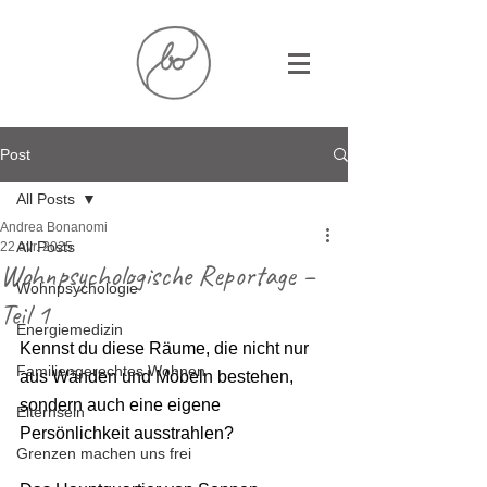
Post
All Posts
Andrea Bonanomi
All Posts
22 avr. 2025
Wohnpsychologische Reportage –
Wohnpsychologie
Teil 1
Energiemedizin
Kennst du diese Räume, die nicht nur 
Familiengerechtes Wohnen
aus Wänden und Möbeln bestehen, 
sondern auch eine eigene 
Elternsein
Persönlichkeit ausstrahlen?
Grenzen machen uns frei