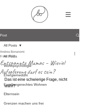
Post
All Posts
Andrea Bonanomi
All Posts
8 mai 2025
Entspannte Mamas – Wieviel
Wohnpsychologie
Aufopferung darf es sein?
Energiemedizin
Das ist eine schwierige Frage, nicht 
Familiengerechtes Wohnen
wahr?
Elternsein
Grenzen machen uns frei