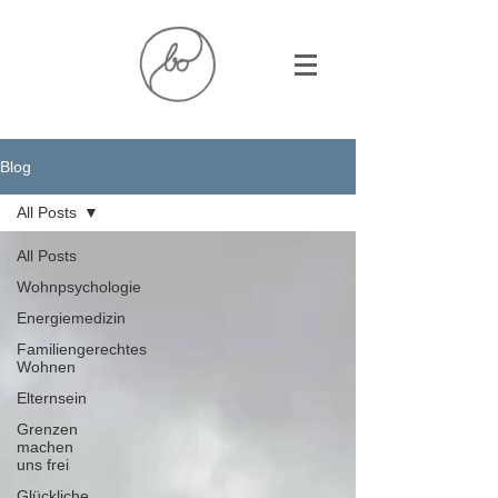
Blog
All Posts
All Posts
Wohnpsychologie
Energiemedizin
Familiengerechtes
Wohnen
Elternsein
Grenzen
machen
uns frei
Glückliche