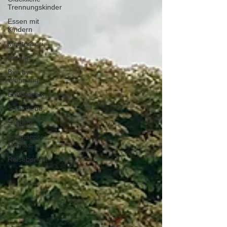
Trennungskinder
Essen mit
Kindern
Montessori
Farben
Bye bye
Wohnung
Entrümpeln
Selbstliebe
Simplify
Entspannte
Mamas
Reisebericht