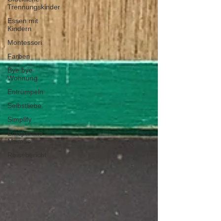
Trennungskinder
Essen mit
Kindern
Montessori
Farben
Bye bye
Wohnung
Entrümpeln
Selbstliebe
Simplify
Entspannte
Mamas
Reisebericht