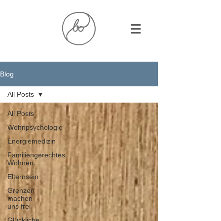
Blog
All Posts
All Posts
Wohnpsychologie
Energiemedizin
Familiengerechtes
Wohnen
Elternsein
Grenzen
machen
uns frei
Glückliche