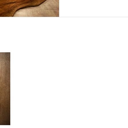
Ein Wunsch zur Veränderung, eine stimmige Einrichtung, ei
Oder einfach nur neugierig?
Melde dich für ein unverbindliches Kennenlerntelefon bei mi
Anruf oder deine Nachricht.
Andrea Bonanomi
Bern & Mürren
andrea@bo-interieur.ch
Tel: +41 79 383 82 53