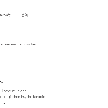
ontakt
Blog
renzen machen uns frei
ng
Entrümpeln
he
ische ist in der
kologischen Psychotherapie
n...