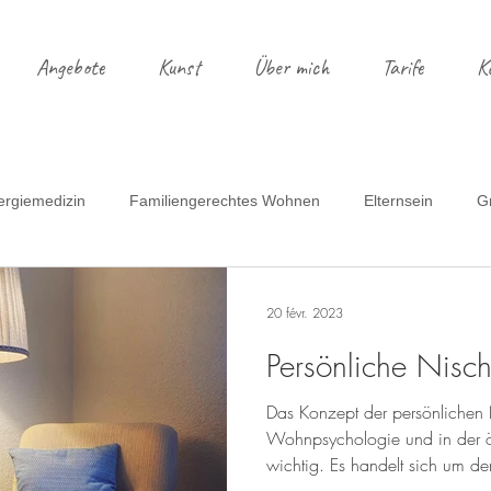
Angebote
Kunst
Über mich
Tarife
K
ergiemedizin
Familiengerechtes Wohnen
Elternsein
G
ssen mit Kindern
Montessori
Farben
Bye bye Wohnu
20 févr. 2023
Persönliche Nisc
spannte Mamas
Reisebericht
Das Konzept der persönlichen N
Wohnpsychologie und in der ö
wichtig. Es handelt sich um de