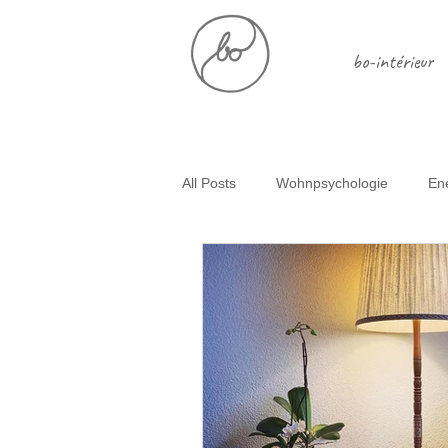
bo-intérieur
All Posts
Wohnpsychologie
En
Glückliche Trennungskinder
E
Selbstliebe
Simplify
Ent