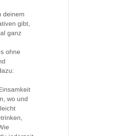
n deinem 
iven gibt, 
al ganz 
es ohne 
nd 
dazu:
Einsamkeit 
n, wo und 
eicht 
rinken, 
Wie 