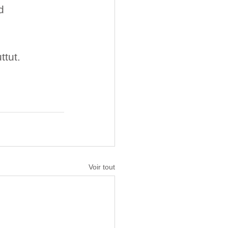
d 
ttut.
Voir tout