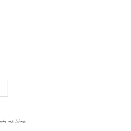
nzung und Verbindung
be viele Talente,