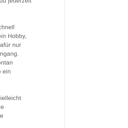
u jederzeit 
hnell 
ein Hobby, 
afür nur 
ingang. 
ontan 
 ein 
elleicht 
ie 
e 