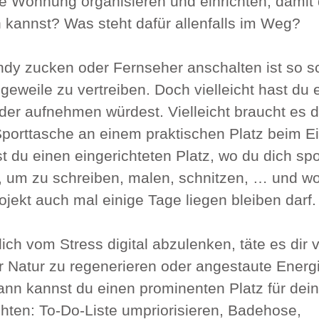
e Wohnung organisieren und einrichten, damit d
kannst? Was steht dafür allenfalls im Weg?
dy zucken oder Fernseher anschalten ist so sc
eweile zu vertreiben. Doch vielleicht hast du 
der aufnehmen würdest. Vielleicht braucht es d
 Sporttasche an einem praktischen Platz beim E
st du einen eingerichteten Platz, wo du dich sp
, um zu schreiben, malen, schnitzen, … und wo
jekt auch mal einige Tage liegen bleiben darf.
ich vom Stress digital abzulenken, täte es dir vi
r Natur zu regenerieren oder angestaute Energ
nn kannst du einen prominenten Platz für dein
hten: To-Do-Liste umpriorisieren, Badehose, 