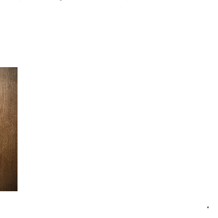
Ein Wunsch zur Veränderung, eine stimmige Einrichtung, ei
Oder einfach nur neugierig?
Melde dich für ein unverbindliches Kennenlerntelefon bei mi
Anruf oder deine Nachricht.
Andrea Bonanomi
Bern & Mürren
andrea@bo-interieur.ch
Tel: +41 79 383 82 53
inweisen
Vorname
E-Mail
oten