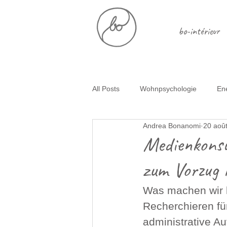
bo-intérieur
All Posts
Wohnpsychologie
En
Andrea Bonanomi
20 aoû
Glückliche Trennungskinder
E
Medienkonsu
zum Vorzug
Selbstliebe
Simplify
Ent
Was machen wir h
Recherchieren für
administrative A