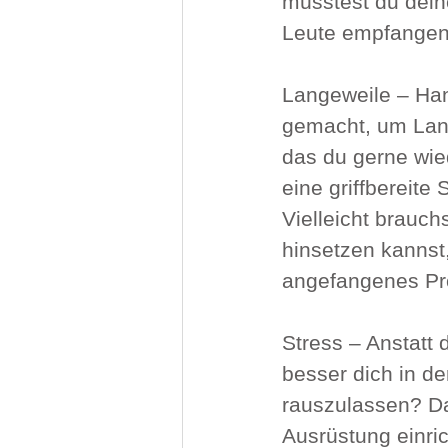
müsstest du dein
Leute empfangen 
Langeweile – Han
gemacht, um Lang
das du gerne wie
eine griffbereite
Vielleicht brauch
hinsetzen kannst
angefangenes Pro
Stress – Anstatt d
besser dich in de
rauszulassen? Da
Ausrüstung einric