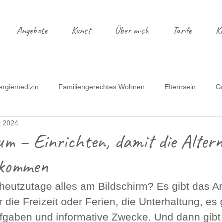
Angebote
Kunst
Über mich
Tarife
K
ergiemedizin
Familiengerechtes Wohnen
Elternsein
G
t 2024
ssen mit Kindern
Montessori
Farben
Bye bye Wohnu
m – Einrichten, damit die Altern
 kommen
spannte Mamas
Reisebericht
eutzutage alles am Bildschirm? Es gibt das Ar
 die Freizeit oder Ferien, die Unterhaltung, es g
ufgaben und informative Zwecke. Und dann gibt 