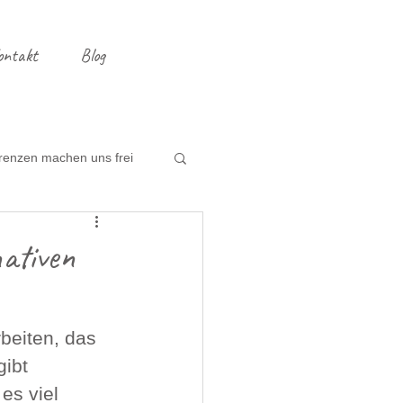
ontakt
Blog
renzen machen uns frei
ng
Entrümpeln
ativen
beiten, das 
ibt 
es viel 