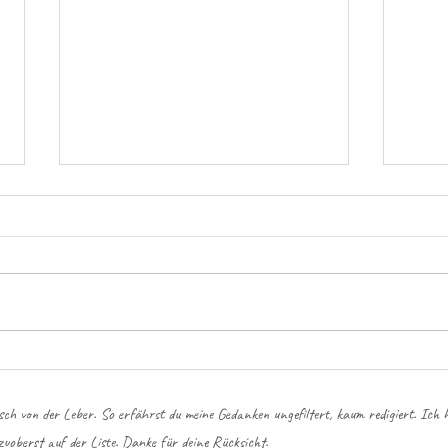
Abgre
Kreieren – als Eigenes hervorbringen
isch von der Leber. So erfährst du meine Gedanken ungefiltert, kaum redigiert. Ich ha
zuoberst auf der Liste. Danke für deine Rücksicht.