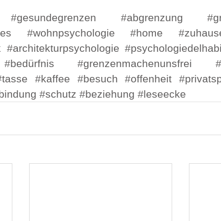
#gesundegrenzen
#abgrenzung
#g
ies
#wohnpsychologie
#home
#zuhaus
k
#architekturpsychologie
#psychologiedelhabi
#bedürfnis
#grenzenmachenunsfrei
#
#tasse
#kaffee
#besuch
#offenheit
#privats
bindung
#schutz
#beziehung
#leseecke