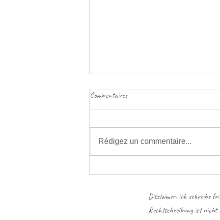
Putzen und Liebe
Commentaires
Wie wär’s wenn wir dieses Jahr
einander beim Frühlingsputz
helfen, als Zeichen der
Rédigez un commentaire...
Freundschaft und der Liebe.
Disclaimer: ich schreibe fr
Rechtschreibung ist nicht 