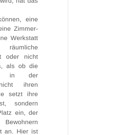
wird, hat das 
önnen, eine 
eine Zimmer- 
ne Werkstatt 
 räumliche 
t oder nicht 
s, als ob die 
n in der 
icht ihren 
e setzt ihre 
t, sondern 
atz ein, der 
 Bewohnern 
an. Hier ist 