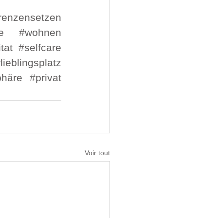
renzensetzen
e
#wohnen
tat
#selfcare
lieblingsplatz
phäre
#privat
Voir tout