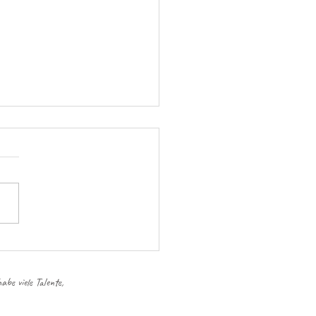
ychologische Reportage - Teil 2
be viele Talente,