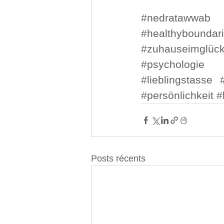
#nedratawwab
#healthyboundar
#zuhauseimglüc
#psychologie
#lieblingstasse
#persönlichkeit
#
Posts récents