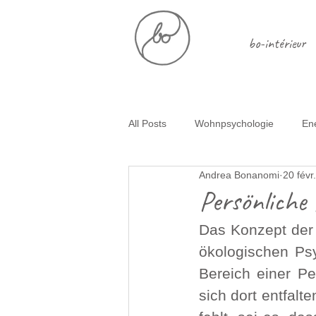
bo-intérieur
All Posts
Wohnpsychologie
En
Andrea Bonanomi
20 févr
Glückliche Trennungskinder
E
Persönliche
Das Konzept der 
Selbstliebe
Simplify
Ent
ökologischen Psy
Bereich einer Pe
sich dort entfalt