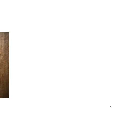
Ein Wunsch zur Veränderung, eine stimmige Einrichtung, ei
Oder einfach nur neugierig?
Melde dich für ein unverbindliches Kennenlerntelefon bei mi
Anruf oder deine Nachricht.
Andrea Bonanomi
Bern & Mürren
andrea@bo-interieur.ch
Tel: +41 79 383 82 53
inweisen
Vorname
E-Mail
oten