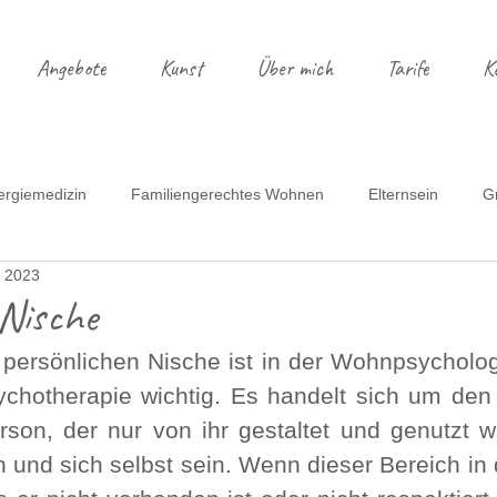
Angebote
Kunst
Über mich
Tarife
K
ergiemedizin
Familiengerechtes Wohnen
Elternsein
G
. 2023
ssen mit Kindern
Montessori
Farben
Bye bye Wohnu
 Nische
persönlichen Nische ist in der Wohnpsychologi
spannte Mamas
Reisebericht
chotherapie wichtig. Es handelt sich um den 
rson, der nur von ihr gestaltet und genutzt wi
en und sich selbst sein. Wenn dieser Bereich i