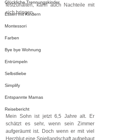
Glückliche Trennungskinder
festzuhalten, kann auch Nachteile mit 
sich bringen.
Essen mit Kindern
Montessori
Farben
Bye bye Wohnung
Entrümpeln
Selbstliebe
Simplify
Entspannte Mamas
Reisebericht
Mein Sohn ist jetzt 6,5 Jahre alt. Er 
schätzt es sehr, wenn sein Zimmer 
aufgeräumt ist. Doch wenn er mit viel 
Herzblut eine Spiellandschaft aufgebaut 