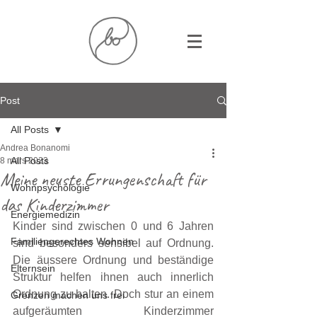
Post
All Posts
Andrea Bonanomi
All Posts
8 mars 2023
Meine neuste Errungenschaft für
Wohnpsychologie
das Kinderzimmer
Energiemedizin
Kinder sind zwischen 0 und 6 Jahren 
Familiengerechtes Wohnen
sind besonders sensibel auf Ordnung. 
Die äussere Ordnung und beständige 
Elternsein
Struktur helfen ihnen auch innerlich 
Ordnung zu halten. Doch stur an einem 
Grenzen machen uns frei
aufgeräumten Kinderzimmer 